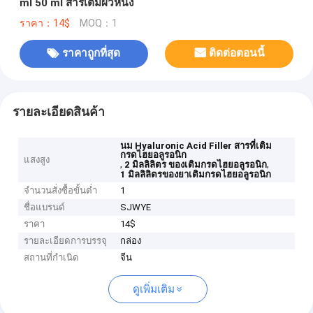
ml 50 ml สารเติมผิวหนัง
ราคา：14$
MOQ：1
ราคาถูกที่สุด
ติดต่อตอนนี้
รายละเอียดสินค้า
นม Hyaluronic Acid Filler สารที่เติม
กรดไฮยอลูรอนิก
แสงสูง
,
,
2 มิลลิลิตร ของเติมกรดไฮยอลูรอนิก
1 มิลลิลิตรของยาเติมกรดไฮยอลูรอนิก
จำนวนสั่งซื้อขั้นต่ำ
1
ชื่อแบรนด์
SJWYE
ราคา
14$
รายละเอียดการบรรจุ
กล่อง
สถานที่กำเนิด
จีน
ดูเพิ่มเติม