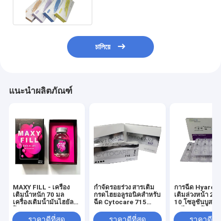
চালিয়ে
แนะนำผลิตภัณฑ์
MAXY FILL - เครื่อง
กําจัดรอยร่วง สารเติม
การฉีด Hyaron
เติมน้ําหนัก 70 มล
กรดไฮยอลูรอนิคสําหรับ
เติมล่วงหน้า 2.5
เครื่องเติมน้ํามันไฮยัล
ฉีด Cytocare 715
10 โซลูชันบูสเตอ
โรนิก
5x5ml Revitacare
รดไฮยาลูโรนิก 
Mesotherapy
ราคาดีที่สุด
ราคาดีที่สุด
ราคาดีที่ส