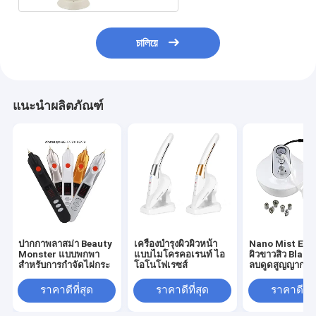
চালিয়ে
แนะนำผลิตภัณฑ์
ปากกาพลาสม่า Beauty
เครื่องบํารุงผิวผิวหน้า
Nano Mist Exfo
Monster แบบพกพา
แบบไมโครคอเรนท์ ไอ
ผิวขาวสิว Blac
สำหรับการกำจัดไฝกระ
โอโนโฟเรซส์
ลบดูดสูญญากาศ
Dermamassag
Micro แกะสลัก
ราคาดีที่สุด
ราคาดีที่สุด
ราคาดีที่ส
Dermabrasion เ