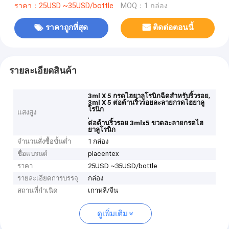
ราคา：25USD ~35USD/bottle
MOQ：1 กล่อง
ราคาถูกที่สุด
ติดต่อตอนนี้
รายละเอียดสินค้า
,
3ml X 5 กรดไฮยาลูโรนิกฉีดสำหรับริ้วรอย
3ml X 5 ต่อต้านริ้วรอยละลายกรดไฮยาลู
โรนิก
แสงสูง
,
ต่อต้านริ้วรอย 3mlx5 ขวดละลายกรดไฮ
ยาลูโรนิก
จำนวนสั่งซื้อขั้นต่ำ
1 กล่อง
ชื่อแบรนด์
placentex
ราคา
25USD ~35USD/bottle
รายละเอียดการบรรจุ
กล่อง
สถานที่กำเนิด
เกาหลี/จีน
ดูเพิ่มเติม